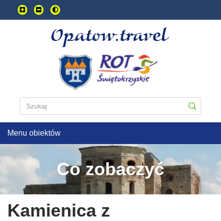
Przejdź
do
treści
głownej
Menu obiektów
Co zobaczyć
Kamienica z