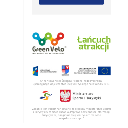
Sfinansowano ze Środków Regionalnego Programu
Operacyjnego Województwa Świętokrzyskiego na lata 2007-2013.
Zadanie jest współfinansowane ze środków Ministerstwa Sportu
i Turystyki w ramach zadania „Poprawa dostępności informacji
turystycznej o regionie świętokrzyskim dla osób
niepełnosprawnych“